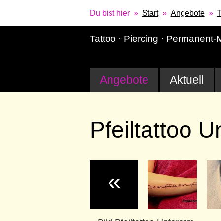
Du bist hier
Start
Angebote
T
Tattoo · Piercing · Permanent
Angebote
Aktuell
Pfeiltattoo 
«