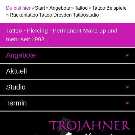
Du bist hier
Start
Angebote
Tattoo
Tattoo Beispiele
Rückentattoo Tattoo Dresden Tattoostudio
Tattoo · Piercing · Permanent-Make-up und
mehr seit 1993…
Angebote
Aktuell
Studio
Termin